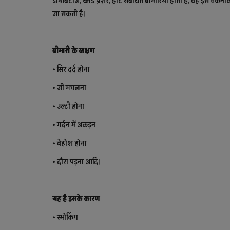
डायबिटीज, ब्लड प्रेशर, हार्ट संबंधित बीमारियां होती है, वह इस तकनीक
जा सकती है।
बीमारी के लक्षण
• सिर दर्द होना
• जी मचलना
• उल्टी होना
• गर्दन में अकड़न
• बेहोश होना
• दौरा पड़ना आदि।
यह है इसके कारण
• स्मोकिंग