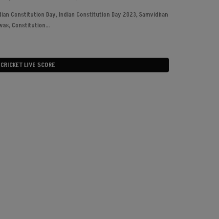
mp news, Gwalior news
Scholarship, Today Hindi
Constitution Day, Indian Constitution Day 2023, Samvidhan
Constitution...
CRICKET LIVE SCORE