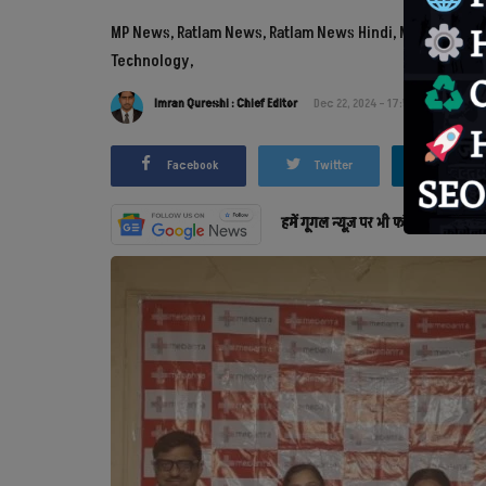
MP News, Ratlam News, Ratlam News Hindi, Medanta Hosp
Technology,
Imran Qureshi : Chief Editor
Dec 22, 2024 - 17:50
Updated: D
Facebook
Twitter
हमें गूगल न्यूज़ पर भी फॉलो करें |