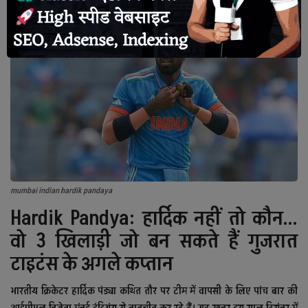
देश
राजनीति
टेक्नोलॉजी
दुनिया
खेल
mumbai indian hardik pandaya
क्राइम
Hardik Pandya: हार्दिक नहीं तो कौन...
वो 3 खिलाड़ी जो बन सकते हैं गुजरात
मानव अधिकार
टाइटंस के अगले कप्तान
अन्य
भारतीय क्रिकेटर हार्दिक पंड्या कथित तौर पर टीम में वापसी के लिए पांच बार की