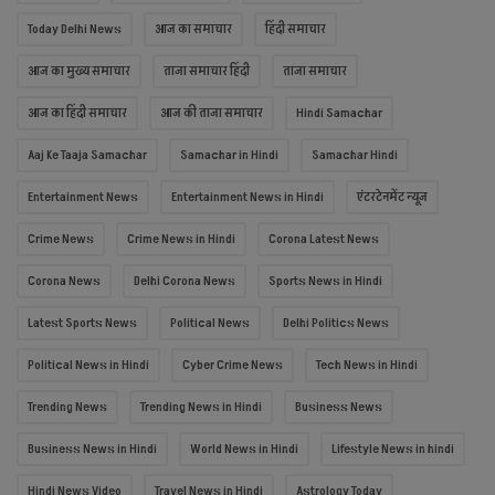
Today Delhi News
आज का समाचार
हिंदी समाचार
आज का मुख्य समाचार
ताजा समाचार हिंदी
ताजा समाचार
आज का हिंदी समाचार
आज की ताजा समाचार
Hindi Samachar
Aaj Ke Taaja Samachar
Samachar in Hindi
Samachar Hindi
Entertainment News
Entertainment News in Hindi
एंटरटेनमेंट न्यूज़
Crime News
Crime News in Hindi
Corona Latest News
Corona News
Delhi Corona News
Sports News in Hindi
Latest Sports News
Political News
Delhi Politics News
Political News in Hindi
Cyber Crime News
Tech News in Hindi
Trending News
Trending News in Hindi
Business News
Business News in Hindi
World News in Hindi
Lifestyle News in hindi
Hindi News Video
Travel News in Hindi
Astrology Today