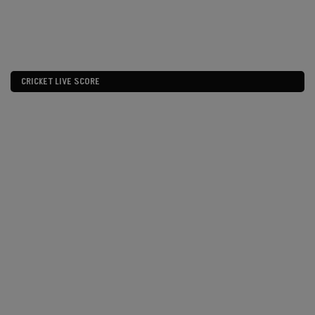
Sw
in 
CRICKET LIVE SCORE